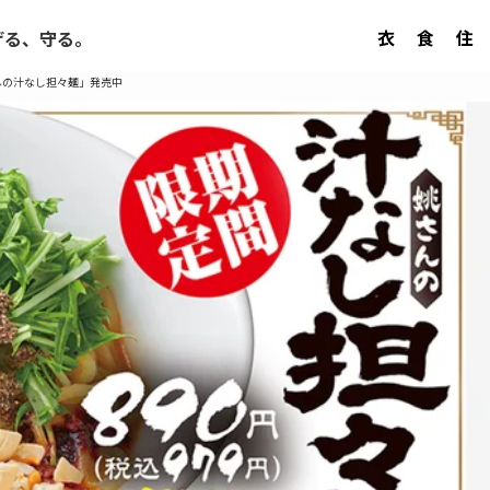
衣
食
住
げる、守る。
んの汁なし担々麺」発売中