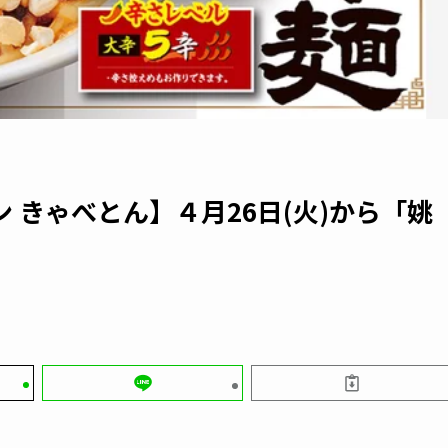
 きゃべとん】４月26日(火)から「姚