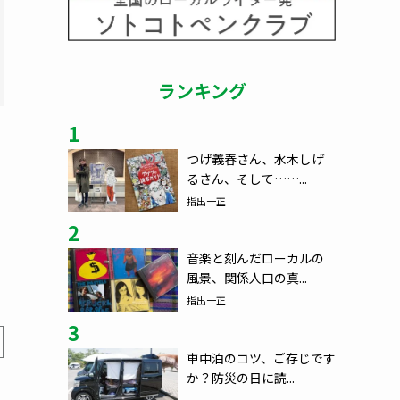
ランキング
1
つげ義春さん、水木しげ
るさん、そして……...
指出一正
2
音楽と刻んだローカルの
風景、関係人口の真...
指出一正
3
車中泊のコツ、ご存じです
か？防災の日に読...