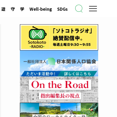
遊
守
学
Well-being
SDGs