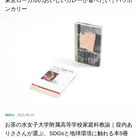
東京ローカルのおいしいカレーが食べたい｜パッポ
ンカリー
SDGs
2021.09.14
お茶の水女子大学附属高等学校家庭科教諭｜葭内あ
りささんが選ぶ、SDGsと地球環境に触れる本5冊