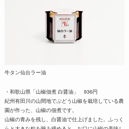
牛タン仙台ラー油
・和歌山県「山椒佃煮 白醤油」 936円
紀州有田川の山間地でぶどう山椒を栽培している農
園が作った、山椒の佃煮です。
山椒の青みを残し、白醤油で仕上げました。ふっく
らと大きな粒を噛み締めると、お口に山椒の美味し