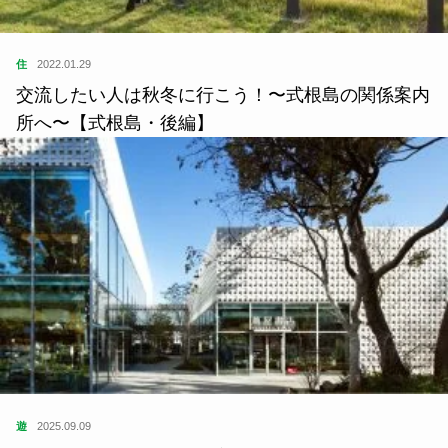
住
2022.01.29
交流したい人は秋冬に行こう！〜式根島の関係案内
所へ〜【式根島・後編】
遊
2025.09.09