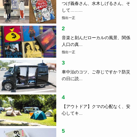
つげ義春さん、水木しげるさん、そ
して……...
指出一正
2
音楽と刻んだローカルの風景、関係
人口の真...
指出一正
3
車中泊のコツ、ご存じですか？防災
の日に読...
4
【アウトドア】クマの心配なく、安
心してキ...
5