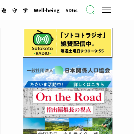
遊
守
学
Well-being
SDGs