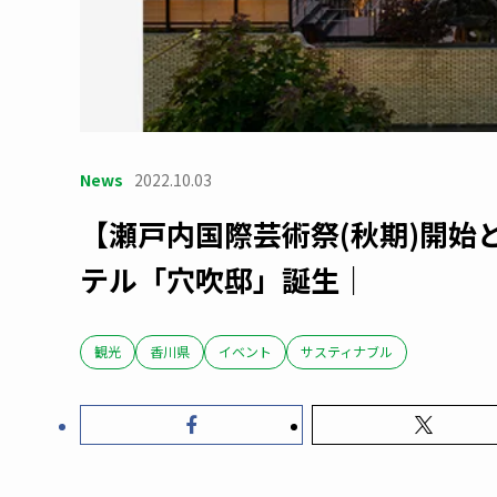
News
2022.10.03
【瀬戸内国際芸術祭(秋期)開始
テル「穴吹邸」誕生｜
観光
香川県
イベント
サスティナブル