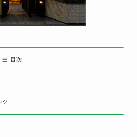
目次
』
ンツ