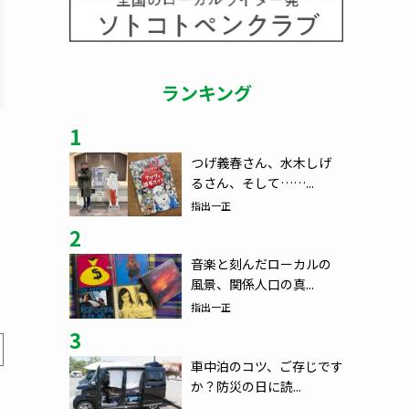
ランキング
1
つげ義春さん、水木しげ
るさん、そして……...
指出一正
2
音楽と刻んだローカルの
風景、関係人口の真...
指出一正
3
車中泊のコツ、ご存じです
か？防災の日に読...