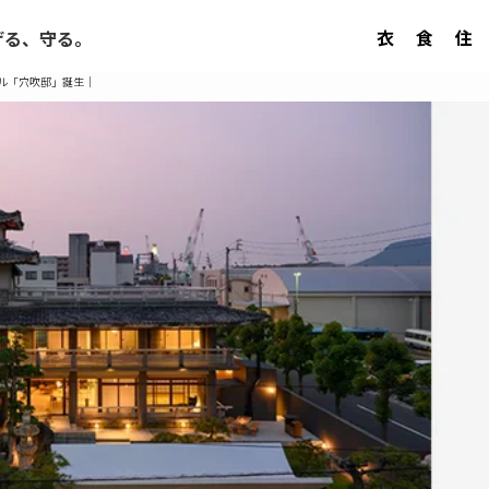
衣
食
住
げる、守る。
ル「穴吹邸」誕生｜