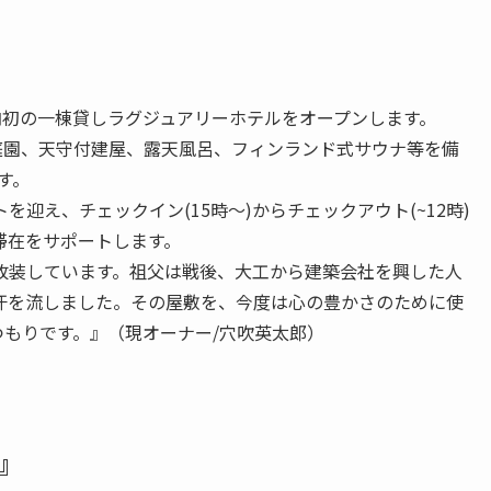
に市内初の一棟貸しラグジュアリーホテルをオープンします。
庭園、天守付建屋、露天風呂、フィンランド式サウナ等を備
す。
迎え、チェックイン(15時～)からチェックアウト(~12時)
滞在をサポートします。
改装しています。祖父は戦後、大工から建築会社を興した人
汗を流しました。その屋敷を、今度は心の豊かさのために使
もりです。』（現オーナー/穴吹英太郎）
』