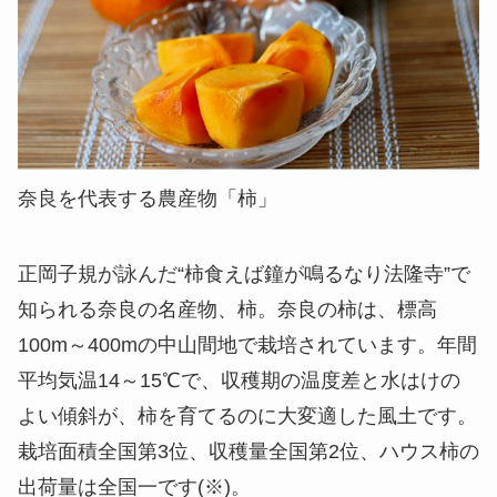
奈良を代表する農産物「柿」
正岡子規が詠んだ“柿食えば鐘が鳴るなり法隆寺”で
知られる奈良の名産物、柿。奈良の柿は、標高
100m～400mの中山間地で栽培されています。年間
平均気温14～15℃で、収穫期の温度差と水はけの
よい傾斜が、柿を育てるのに大変適した風土です。
栽培面積全国第3位、収穫量全国第2位、ハウス柿の
出荷量は全国一です(※)。