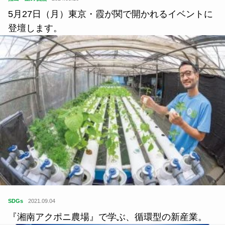
5月27日（月）東京・霞が関で開かれるイベントに
登壇します。
SDGs
2021.09.04
『湘南アクポニ農場』で学ぶ、循環型の新産業。