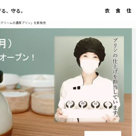
衣
食
住
げる、守る。
生クリームの濃厚プリン」を新発売