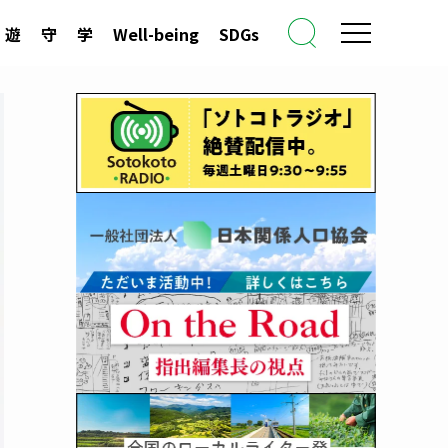
遊
守
学
Well-being
SDGs