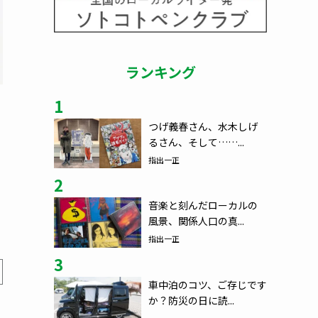
ランキング
1
つげ義春さん、水木しげ
るさん、そして……...
指出一正
2
音楽と刻んだローカルの
風景、関係人口の真...
指出一正
3
車中泊のコツ、ご存じです
か？防災の日に読...