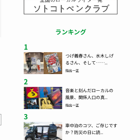
ランキング
1
つげ義春さん、水木しげ
るさん、そして……...
指出一正
2
音楽と刻んだローカルの
風景、関係人口の真...
指出一正
3
車中泊のコツ、ご存じです
か？防災の日に読...