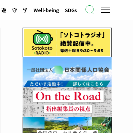
遊
守
学
Well-being
SDGs