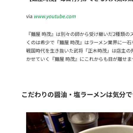
via
www.youtube.com
『麺屋 時茂』は別々の師から受け継いだ2種類の
くのは希少で『麺屋 時茂』はラーメン業界に一石
戦国時代を生き抜いた武将「正木時茂」は店主の
かせていく『麺屋 時茂』にこれからも目が離せま
こだわりの醤油・塩ラーメンは気分で