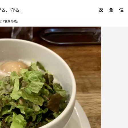
衣
食
住
げる、守る。
ば『麺屋 時茂』