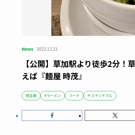
News
2022.12.21
【公開】草加駅より徒歩2分！
えば『麺屋 時茂』
埼玉県
#ラーメン
フード
サスティナブル