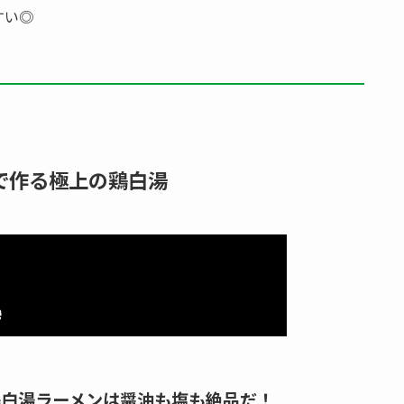
すい◎
で作る極上の鶏白湯
鶏白湯ラーメンは醤油も塩も絶品だ！