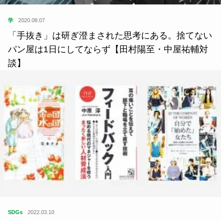
学
2020.08.07
「手抜き」は研ぎ澄まされた思考にある。捨てない
パン屋は1日にしてならず【田村陽至・中屋祐輔対
談】
SDGs
2022.03.10