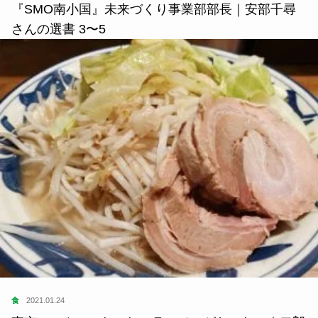
『SMO南小国』未来づくり事業部部長｜安部千尋
さんの選書 3〜5
食
2021.01.24