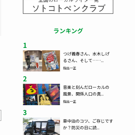
ランキング
1
つげ義春さん、水木しげ
るさん、そして……...
指出一正
2
音楽と刻んだローカルの
風景、関係人口の真...
指出一正
3
車中泊のコツ、ご存じです
か？防災の日に読...