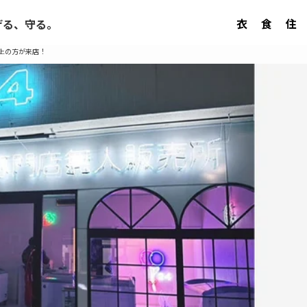
衣
食
住
げる、守る。
以上の方が来店！