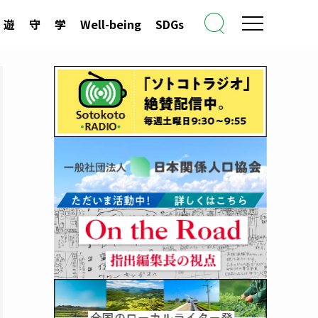
遊
守
学
Well-being
SDGs