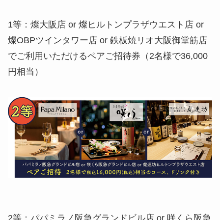
1等：燦大阪店 or 燦ヒルトンプラザウエスト店 or
燦OBPツインタワー店 or 鉄板焼リオ大阪御堂筋店
でご利用いただけるペアご招待券（2名様で36,000
円相当）
2等：パパミラノ阪急グランドビル店 or 咲くら阪急