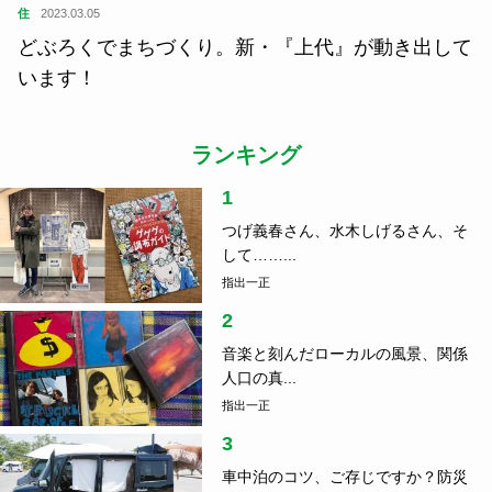
住
2023.03.05
どぶろくでまちづくり。新・『上代』が動き出して
います！
ランキング
1
つげ義春さん、水木しげるさん、そ
して……...
指出一正
2
音楽と刻んだローカルの風景、関係
人口の真...
指出一正
3
車中泊のコツ、ご存じですか？防災