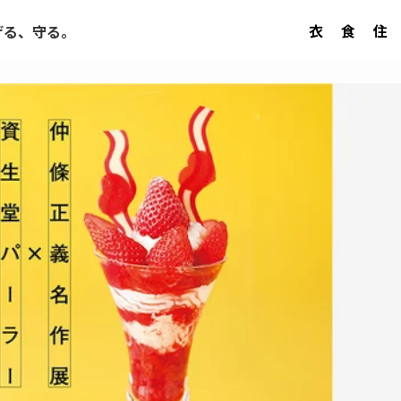
衣
食
住
げる、守る。