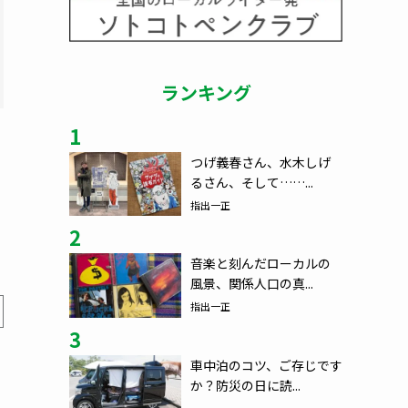
ランキング
1
つげ義春さん、水木しげ
るさん、そして……...
指出一正
2
音楽と刻んだローカルの
風景、関係人口の真...
指出一正
3
車中泊のコツ、ご存じです
か？防災の日に読...