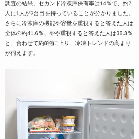
調査の結果、
セカンド冷凍庫保有率は14％
で、約7
人に1人が2台目を持っていることが分かりました。
さらに
冷凍庫の機能や容量
を重視する
と答えた人は
全体の約41.6％、やや重視すると答えた人は38.3％
と、
合わせて約8割
に上り、冷凍トレンドの高まり
が伺えます。