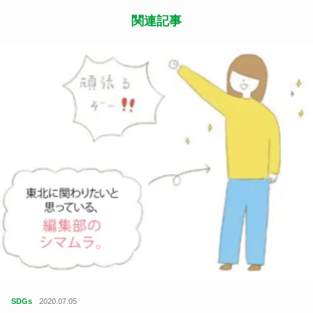
今後の予定
Makuakeのサイト上では2020年7月26日まで、特別
価格にて先行の購入予約を受け付けています。7月
末より発送を開始し、8月中の全商品の出荷完了を
予定しています。
・早期購入：7月末出荷予定
・通常購入：8月中出荷予定（8月上旬より順次発
送）
また在庫が安定次第、各種ECサイト（タオルのハ
ートウエル本店、楽天、yahoo）でも販売を開始す