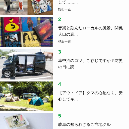
して……...
指出一正
2
音楽と刻んだローカルの風景、関係
人口の真...
指出一正
3
車中泊のコツ、ご存じですか？防災
の日に読...
4
【アウトドア】クマの心配なく、安
心してキ...
5
岐阜の知られざるご当地グル