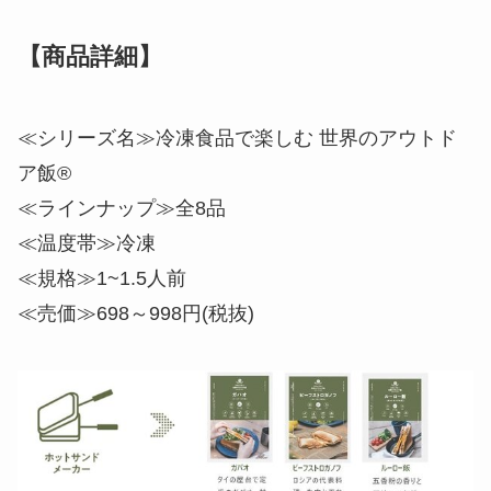
【商品詳細】
≪シリーズ名≫冷凍食品で楽しむ 世界のアウトド
ア飯®
≪ラインナップ≫全8品
≪温度帯≫冷凍
≪規格≫1~1.5人前
≪売価≫698～998円(税抜)