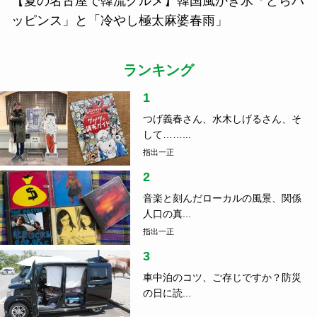
【夏の名古屋で韓流グルメ】韓国風かき氷「どらパ
ッピンス」と「冷やし極太麻婆春雨」
ランキング
1
つげ義春さん、水木しげるさん、そ
して……...
指出一正
2
音楽と刻んだローカルの風景、関係
人口の真...
指出一正
3
車中泊のコツ、ご存じですか？防災
の日に読...