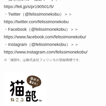
https://feli.jp/s/pr190501/5/
・Twitter（@felissimonekobu）＞＞
https://twitter.com/felissimonekobu
・Facebook（@felissimonekobu）＞＞
https://www.facebook.com/felissimonekobu/
・Instagram（@felissimonekobu）＞＞
https://www.instagram.com/felissimonekobu/
※「猫部®」は株式会社フェリシモの登録商標です。