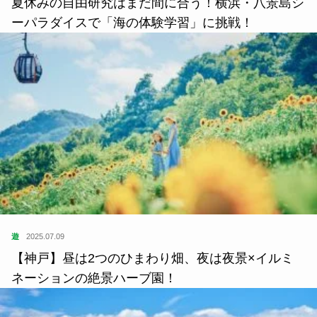
夏休みの自由研究はまだ間に合う！横浜・八景島シ
ーパラダイスで「海の体験学習」に挑戦！
遊
2025.07.09
【神戸】昼は2つのひまわり畑、夜は夜景×イルミ
ネーションの絶景ハーブ園！