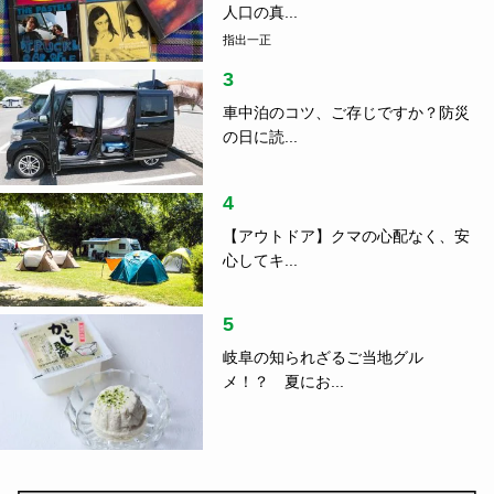
人口の真...
指出一正
3
車中泊のコツ、ご存じですか？防災
の日に読...
4
【アウトドア】クマの心配なく、安
心してキ...
5
岐阜の知られざるご当地グル
メ！？ 夏にお...