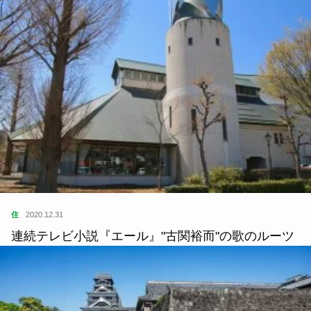
住
2020.12.31
連続テレビ小説『エール』"古関裕而"の歌のルーツ