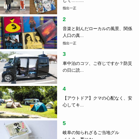
して……...
指出一正
2
音楽と刻んだローカルの風景、関係
人口の真...
指出一正
3
車中泊のコツ、ご存じですか？防災
の日に読...
4
【アウトドア】クマの心配なく、安
心してキ...
5
岐阜の知られざるご当地グル