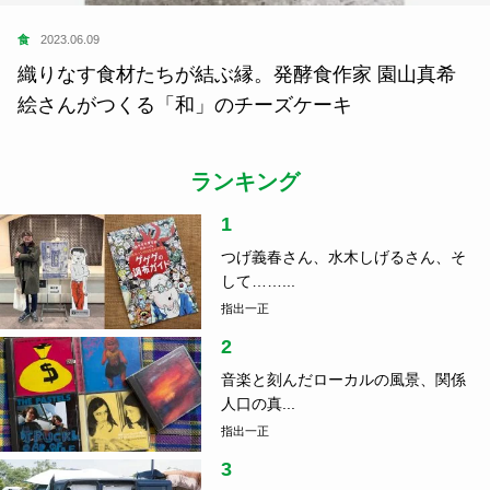
食
2023.06.09
織りなす食材たちが結ぶ縁。発酵食作家 園山真希
絵さんがつくる「和」のチーズケーキ
ランキング
1
つげ義春さん、水木しげるさん、そ
して……...
指出一正
2
音楽と刻んだローカルの風景、関係
人口の真...
指出一正
3