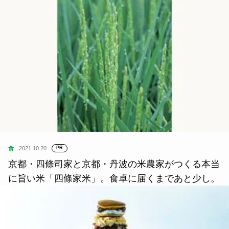
食
2021.10.20
PR
京都・四條司家と京都・丹波の米農家がつくる本当
に旨い米「四條家米」。食卓に届くまであと少し。