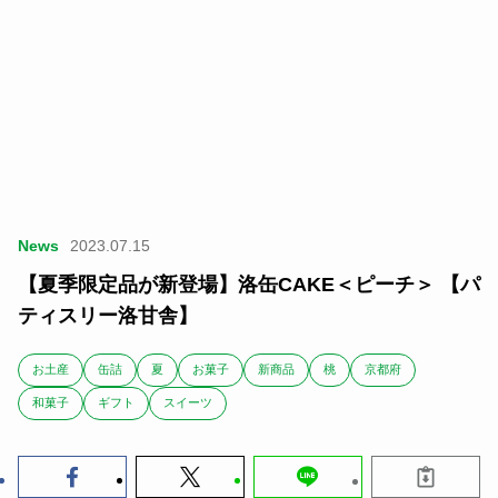
News
2023.07.15
【夏季限定品が新登場】洛缶CAKE＜ピーチ＞ 【パ
ティスリー洛甘舎】
お土産
缶詰
夏
お菓子
新商品
桃
京都府
和菓子
ギフト
スイーツ