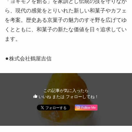
「ヨキモノを創る」を家訓とし伝統の技を守りなが
ら、現代の感覚をとりいれた新しい和菓子やカフェ
を考案。歴史ある京菓子の魅力のすそ野を広げてゆ
くとともに、和菓子の新たな価値を日々追求してい
ます。
⚫︎株式会社鶴屋吉信
この記事が気に入ったら
いいね または フォローしてね！
Follow Me