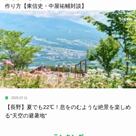
作り方【東信史・中屋祐輔対談】
遊
2025.07.11
【長野】夏でも22℃！息をのむような絶景を楽しめ
る“天空の避暑地”