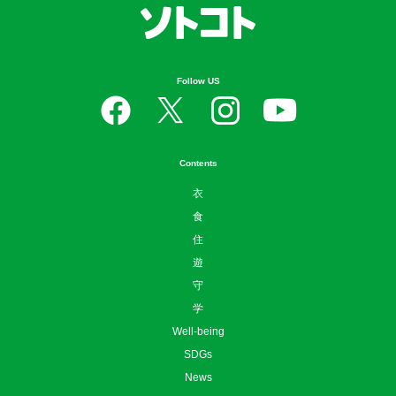
Follow US
Contents
衣
食
住
遊
守
学
Well-being
SDGs
News