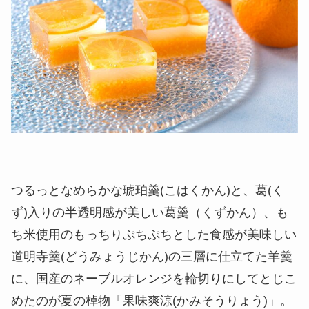
つるっとなめらかな琥珀羹(こはくかん)と、葛(く
ず)入りの半透明感が美しい葛羹（くずかん）、も
ち米使用のもっちりぷちぷちとした食感が美味しい
道明寺羹(どうみょうじかん)の三層に仕立てた羊羹
に、国産のネーブルオレンジを輪切りにしてとじこ
めたのが夏の棹物「果味爽涼(かみそうりょう)」。