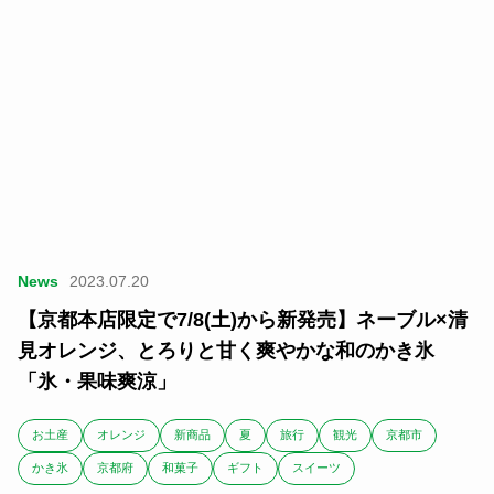
News
2023.07.20
【京都本店限定で7/8(土)から新発売】ネーブル×清
見オレンジ、とろりと甘く爽やかな和のかき氷
「氷・果味爽涼」
お土産
オレンジ
新商品
夏
旅行
観光
京都市
かき氷
京都府
和菓子
ギフト
スイーツ