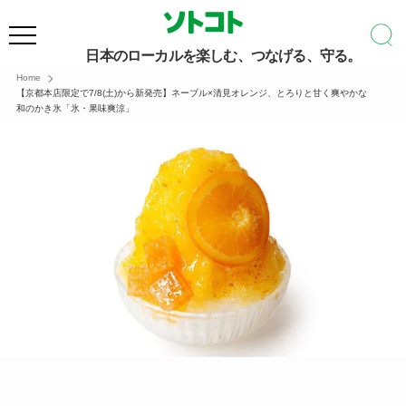
日本のローカルを楽しむ、つなげる、守る。
Home
【京都本店限定で7/8(土)から新発売】ネーブル×清見オレンジ、とろりと甘く爽やかな
和のかき氷「氷・果味爽涼」