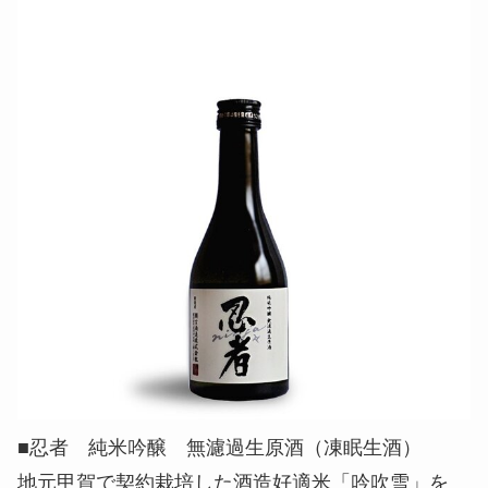
■忍者 純米吟醸 無濾過生原酒（凍眠生酒）
地元甲賀で契約栽培した酒造好適米「吟吹雪」を