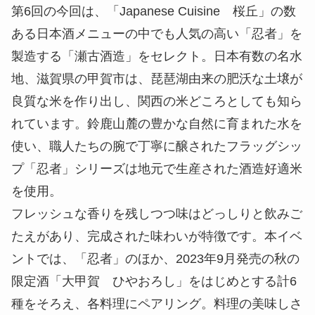
第6回の今回は、「Japanese Cuisine 桜丘」の数
ある日本酒メニューの中でも人気の高い「忍者」を
製造する「瀬古酒造」をセレクト。日本有数の名水
地、滋賀県の甲賀市は、琵琶湖由来の肥沃な土壌が
良質な米を作り出し、関西の米どころとしても知ら
れています。鈴鹿山麓の豊かな自然に育まれた水を
使い、職人たちの腕で丁寧に醸されたフラッグシッ
プ「忍者」シリーズは地元で生産された酒造好適米
を使用。
フレッシュな香りを残しつつ味はどっしりと飲みご
たえがあり、完成された味わいが特徴です。本イベ
ントでは、「忍者」のほか、2023年9月発売の秋の
限定酒「大甲賀 ひやおろし」をはじめとする計6
種をそろえ、各料理にペアリング。料理の美味しさ