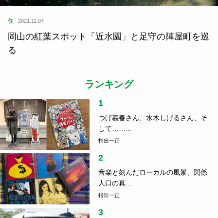
住
2021.11.07
岡山の紅葉スポット「近水園」と足守の陣屋町を巡
る
ランキング
1
つげ義春さん、水木しげるさん、そ
して……...
指出一正
2
音楽と刻んだローカルの風景、関係
人口の真...
指出一正
3