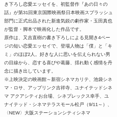
き下ろし恋愛エッセイを、初監督作『あの日々の
話』が第31回東京国際映画祭日本映画スプラッシュ
部門に正式出品された新進気鋭の劇作家・玉田真也
が監督・脚本で映画化した作品です。
原作は、又吉直樹の書き下ろしによる見開き4ペー
ジの短い恋愛エッセイで、登場人物は「僕」と「キ
ミ」のほぼ2人。好きな人に思いを伝えられない男
の目線から、恋する喜びや葛藤、揺れ動く感情を丹
念に描き出しています。
※上映決定の映画館～新宿シネマカリテ、池袋シネ
マ・ロサ、アップリンク吉祥寺、ユナイテッドシネ
マ アクアシティお台場、シネプレックス幸手、ユ
ナイテッド・シネマテラスモール松戸（9/11～）、
〈NEW〉大阪ステーションシティシネマ