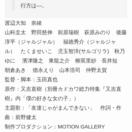
行方は―。
渡辺大知 奈緒
山科圭太 野田慈伸 前原瑞樹 萩原みのり 後藤
淳平（ジャルジャル） 福徳秀介（ジャルジャ
ル） たくませいこ 児玉智洋(サルゴリラ) 秋乃
ゆに 濱津隆之 東龍之介 柳英里紗 長井短
朝倉あき 徳永えり 山本浩司 仲野太賀
監督・脚本：玉田真也
原作：又吉直樹（別冊カドカワ総力特集『又吉直
樹』内「僕の好きな女の子」）
主題歌：「友達じゃがまんできない」 作詞・作
曲：前野健太
制作プロダクション：MOTION GALLERY