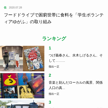
住
2020.07.28
フードドライブで困窮世帯に食料を「学生ボランテ
ィアゆがふ」の取り組み
ランキング
1
つげ義春さん、水木しげるさん、そ
して……...
指出一正
2
音楽と刻んだローカルの風景、関係
人口の真...
指出一正
3