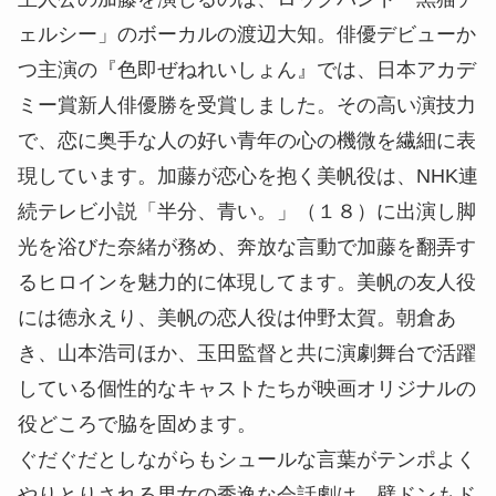
ェルシー」のボーカルの渡辺大知。俳優デビューか
つ主演の『色即ぜねれいしょん』では、日本アカデ
ミー賞新人俳優勝を受賞しました。その高い演技力
で、恋に奥手な人の好い青年の心の機微を繊細に表
現しています。加藤が恋心を抱く美帆役は、NHK連
続テレビ小説「半分、青い。」（１８）に出演し脚
光を浴びた奈緒が務め、奔放な言動で加藤を翻弄す
るヒロインを魅力的に体現してます。美帆の友人役
には徳永えり、美帆の恋人役は仲野太賀。朝倉あ
き、山本浩司ほか、玉田監督と共に演劇舞台で活躍
している個性的なキャストたちが映画オリジナルの
役どころで脇を固めます。
ぐだぐだとしながらもシュールな言葉がテンポよく
やりとりされる男女の秀逸な会話劇は、壁ドンもド