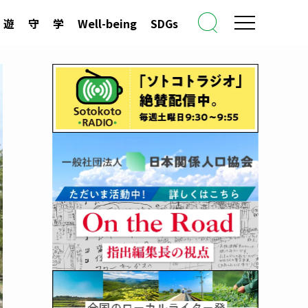
遊
守
学
Well-being
SDGs