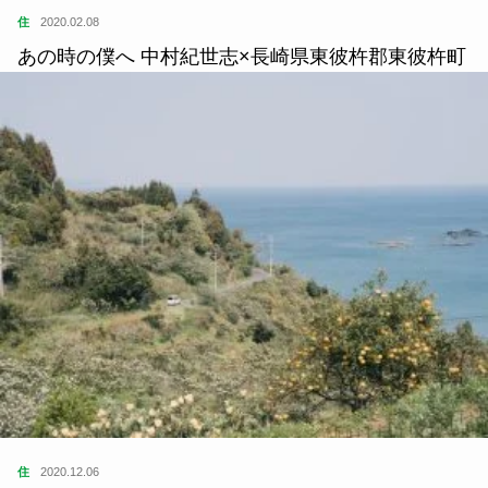
住
2020.02.08
あの時の僕へ 中村紀世志×長崎県東彼杵郡東彼杵町
住
2020.12.06