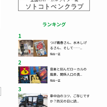
ランキング
1
つげ義春さん、水木しげ
るさん、そして……...
指出一正
2
音楽と刻んだローカルの
風景、関係人口の真...
指出一正
3
車中泊のコツ、ご存じです
か？防災の日に読...