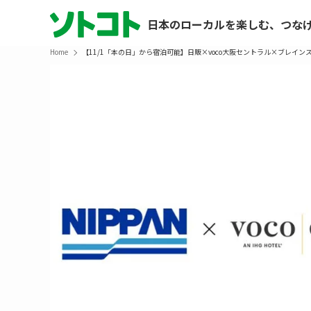
日本のローカルを楽しむ、つな
Home
【11/1「本の日」から宿泊可能】日販×voco大阪セントラル×ブレイ