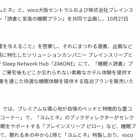
とネ」と、voco大阪セントラルおよび株式会社ブレインス
「読書と至高の睡眠プラン」を共同で企画し、10月27日
を与えること」を啓蒙し、それにまつわる選書、企画など
眠に特化したソリューションカンパニー ブレインスリープと
p Network Hub「ZAKONE」にて、「睡眠×読書」プ
、ご帰宅後もどこか忘れられない素敵なホテル体験を提供す
読書を通じた快適な睡眠体験を提供する宿泊プランを販売いた
では、プレミアムな寝心地が自慢のベッドと特徴的な畳コ
畳コーナー」で、「ヨムとネ」のブックディレクターがセレク
眠をサポートする「ブレインスリープ ピロー」など、睡眠プ
て、眠れる本の中から1冊と「ヨムとネ」特製しおり、voco