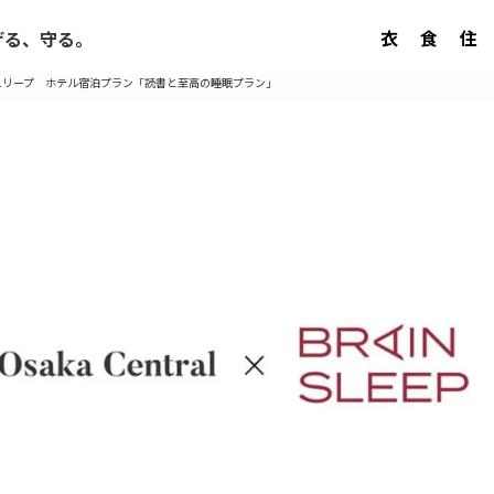
衣
食
住
げる、守る。
ンスリープ ホテル宿泊プラン「読書と至高の睡眠プラン」