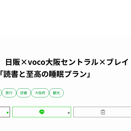
】日販×voco大阪セントラル×ブレイ
「読書と至高の睡眠プラン」
旅行
読書
大阪府
観光