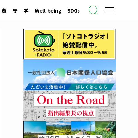
遊
守
学
Well-being
SDGs