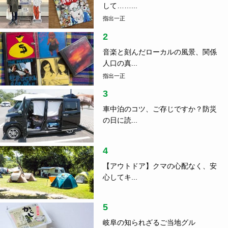
して……...
指出一正
2
音楽と刻んだローカルの風景、関係
人口の真...
指出一正
3
車中泊のコツ、ご存じですか？防災
の日に読...
4
【アウトドア】クマの心配なく、安
心してキ...
5
岐阜の知られざるご当地グル