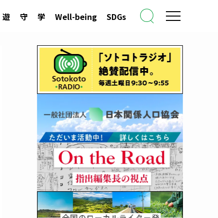
遊
守
学
Well-being
SDGs