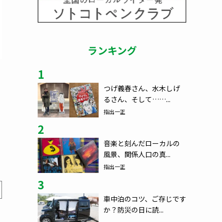
ランキング
1
つげ義春さん、水木しげ
るさん、そして……...
指出一正
2
音楽と刻んだローカルの
風景、関係人口の真...
指出一正
3
車中泊のコツ、ご存じです
か？防災の日に読...