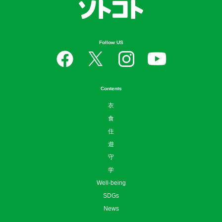
Follow US
Contents
衣
食
住
遊
守
学
Well-being
SDGs
News