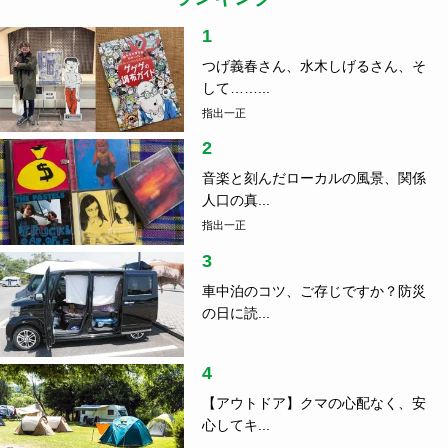
1
つげ義春さん、水木しげるさん、そ
して……...
指出一正
2
音楽と刻んだローカルの風景、関係
人口の真...
指出一正
3
車中泊のコツ、ご存じですか？防災
の日に読...
4
【アウトドア】クマの心配なく、安
心してキ...