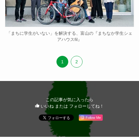
「まちに学生がいない」を解決する、富山の『まちなか学生シェ
アハウスfil』
1
2
この記事が気に入ったら
いいね または フォローしてね！
Follow Me