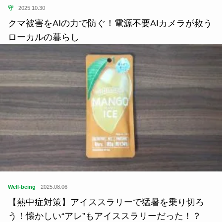
守
2025.10.30
クマ被害をAIの力で防ぐ！電源不要AIカメラが救う
ローカルの暮らし
Well-being
2025.08.06
【熱中症対策】アイススラリーで猛暑を乗り切ろ
う！懐かしい“アレ”もアイススラリーだった！？