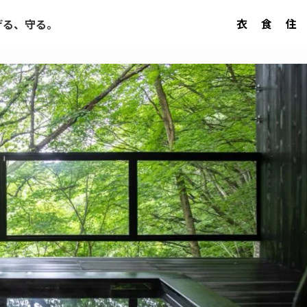
衣
食
住
げる、守る。