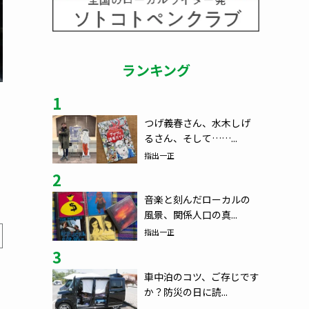
ランキング
1
つげ義春さん、水木しげ
るさん、そして……...
指出一正
2
音楽と刻んだローカルの
風景、関係人口の真...
指出一正
3
車中泊のコツ、ご存じです
か？防災の日に読...