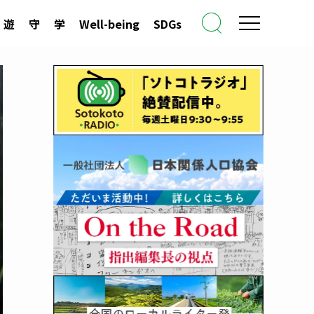
遊
守
学
Well-being
SDGs