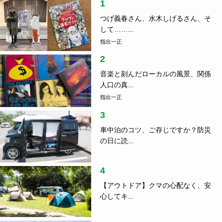
1
つげ義春さん、水木しげるさん、そ
して……...
指出一正
2
音楽と刻んだローカルの風景、関係
人口の真...
指出一正
3
車中泊のコツ、ご存じですか？防災
の日に読...
4
【アウトドア】クマの心配なく、安
心してキ...