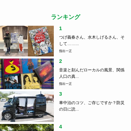
ランキング
1
つげ義春さん、水木しげるさん、そ
して……...
指出一正
2
音楽と刻んだローカルの風景、関係
人口の真...
指出一正
3
車中泊のコツ、ご存じですか？防災
の日に読...
4