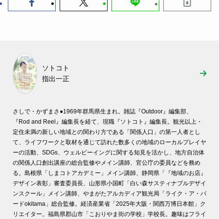
ソトコト
指出一正
さしで・かずまさ●
1969年群馬県生まれ。雑誌『Outdoor』編集部、
『Rod and Reel』編集長を経て、現職『ソトコト』編集長。観光以上・
定住未満の新しい地域との関わり方である「関係人口」の第一人者とし
て、ライフワークと取材を通じて訪れた数多くの地域のローカルプレイヤ
ーの活動、SDGs、ウェルビーイングに関する知見を活かし、地方自治体
の関係人口創出講座の総合監修やメイン講師、官公庁の委員などを務め
る。島根県「しまコトアカデミー」メイン講師、静岡県「『地域のお店』
デザイン表彰」審査委員長、山形県小国町「白い森サスティナブルデザイ
ンスクール」メイン講師、やまがたアルカディア観光局「ライク・ア・バ
ードokitama」総合監修。経済産業省「2025年大阪・関西万博日本館」ク
リエイター。福島県郡山市「こおりやま街の学校」学校長。趣味はフライ