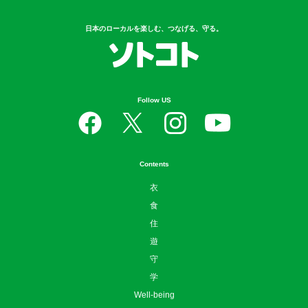
日本のローカルを楽しむ、つなげる、守る。
Follow US
Contents
衣
食
住
遊
守
学
Well-being