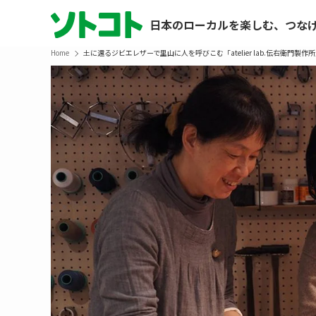
日本のローカルを楽しむ、つな
Home
土に還るジビエレザーで里山に人を呼びこむ「atelier lab.伝右衛門製作