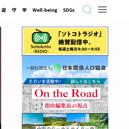
遊
守
学
Well-being
SDGs