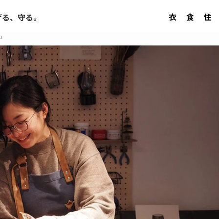
衣
食
住
げる、守る。
所」