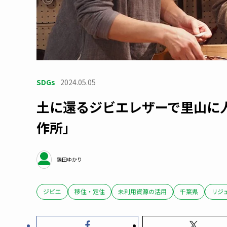
SDGs
2024.05.05
土に還るジビエレザーで里山に人を呼
作所」
鍋田ゆかり
ジビエ
移住・定住
未利用資源の活用
千葉県
リジ