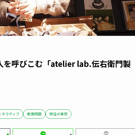
びこむ「atelier lab.伝右衛門製
ェネラティブ
獣害問題
移住の事例