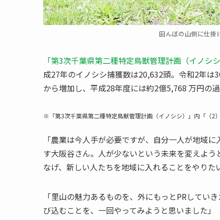
田んぼの山側に仕掛
「第3次千葉県第二種特定鳥獣管理計画（イノシ
成27年のイノシシ捕獲数は20,632頭。令和2年は
から増加し、平成28年度には約2億5,768 万円
※「第3次千葉県第二種特定鳥獣管理計画（イノシシ）」内「（2
「農業は今人手が必要ですが、自分一人が地域に
す大阪谷さん。人が少ないという未来を変えよう
なげ、新しい人たちを地域に入れることをやりた
「里山の魅力あるものを、外にもっとPRしてい
び込むことを、一回やってみようと思いました」