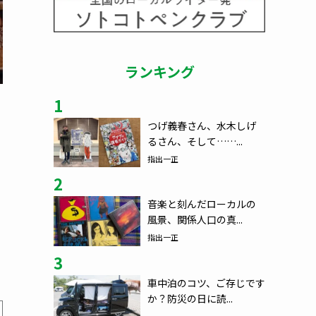
ランキング
1
つげ義春さん、水木しげ
るさん、そして……...
指出一正
2
音楽と刻んだローカルの
風景、関係人口の真...
指出一正
3
車中泊のコツ、ご存じです
か？防災の日に読...