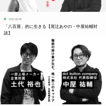
学
2022.05.09
「八百屋」的に生きる【尾辻あやの・中屋祐輔対
談】