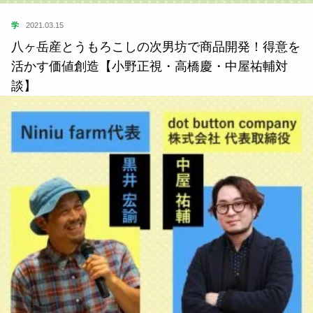
学
2021.03.15
八ヶ岳産とうもろこしの次男坊で商品開発！得意を
活かす価値創造【小野正視・高橋慶・中屋祐輔対
談】