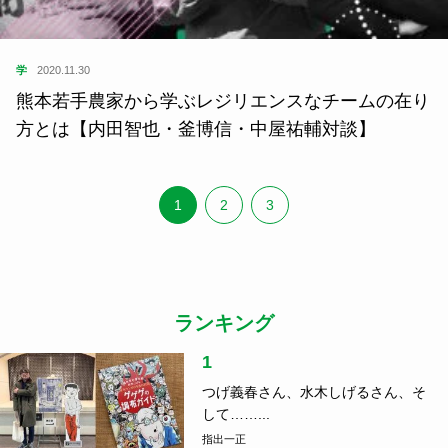
学
2020.11.30
熊本若手農家から学ぶレジリエンスなチームの在り
方とは【内田智也・釜博信・中屋祐輔対談】
1
2
3
ランキング
1
つげ義春さん、水木しげるさん、そ
して……...
指出一正