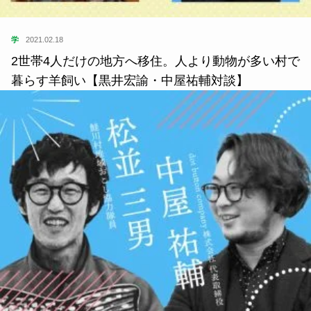
学
2021.02.18
2世帯4人だけの地方へ移住。人より動物が多い村で
暮らす羊飼い【黒井宏諭・中屋祐輔対談】