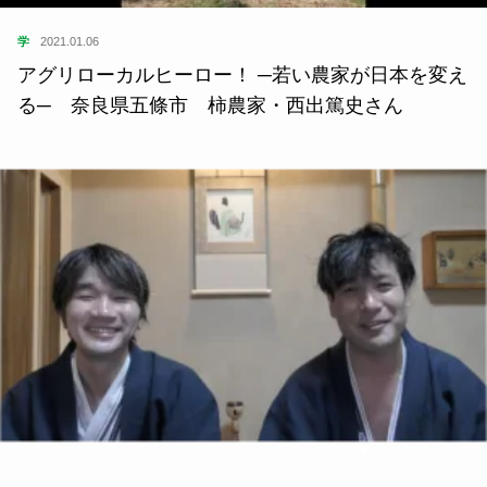
学
2021.01.06
アグリローカルヒーロー！ ─若い農家が日本を変え
る─ 奈良県五條市 柿農家・西出篤史さん