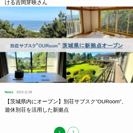
ける吉岡芽映さん
News
2023.11.08
【茨城県内にオープン】別荘サブスク”OURoom”、
遊休別荘を活用した新拠点
1
2