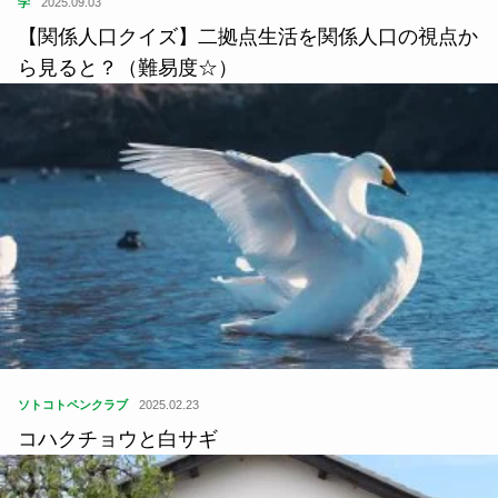
学
2025.09.03
【関係人口クイズ】二拠点生活を関係人口の視点か
ら見ると？（難易度☆）
ソトコトペンクラブ
2025.02.23
コハクチョウと白サギ