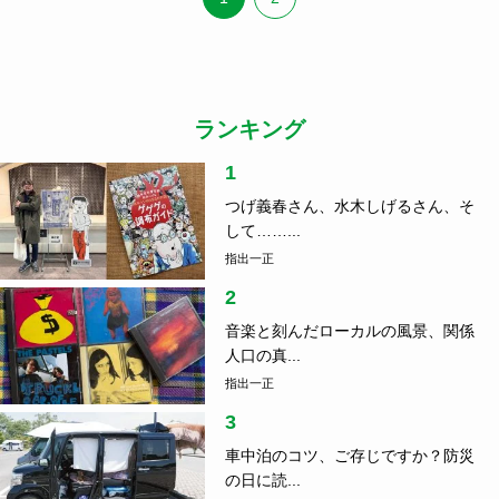
ランキング
1
つげ義春さん、水木しげるさん、そ
して……...
指出一正
2
音楽と刻んだローカルの風景、関係
人口の真...
指出一正
3
車中泊のコツ、ご存じですか？防災
の日に読...