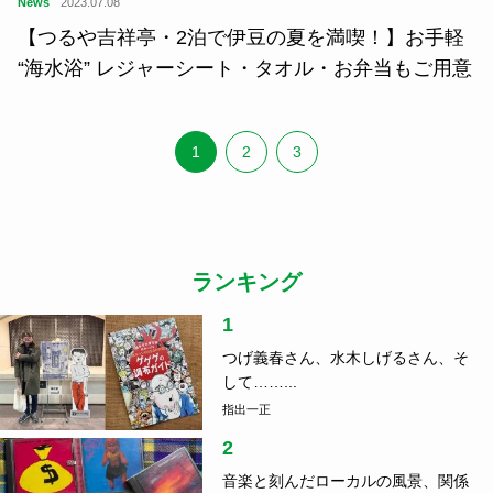
News
2023.07.08
【つるや吉祥亭・2泊で伊豆の夏を満喫！】お手軽
“海水浴” レジャーシート・タオル・お弁当もご用意
1
2
3
ランキング
1
つげ義春さん、水木しげるさん、そ
して……...
指出一正
2
音楽と刻んだローカルの風景、関係