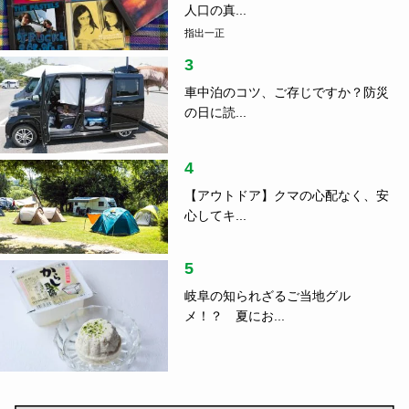
人口の真...
指出一正
3
車中泊のコツ、ご存じですか？防災
の日に読...
4
【アウトドア】クマの心配なく、安
心してキ...
5
岐阜の知られざるご当地グル
メ！？ 夏にお...