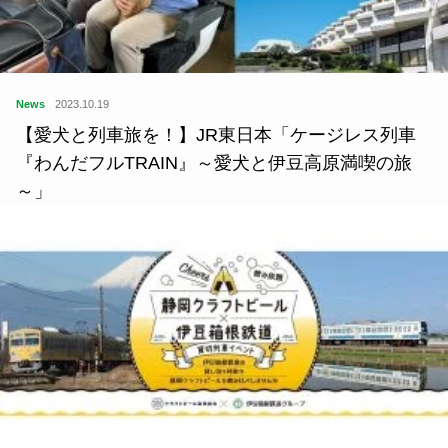
News
2023.10.19
【愛犬と列車旅を！】JR東日本「ケージレス列車
『わんだフルTRAIN』～愛犬と伊豆高原満喫の旅
～」