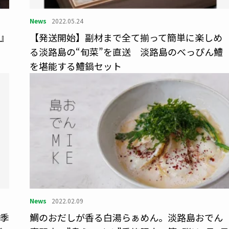
News
2022.05.24
舎』
【発送開始】副材まで全て揃って簡単に楽しめ
る淡路島の“旬菜”を直送 淡路島のべっぴん鱧
を堪能する鱧鍋セット
News
2022.02.09
の季
鯛のおだしが香る白湯らぁめん。淡路島おでん