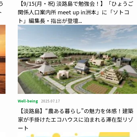
う
【9/15(月・祝) 淡路島で勉強会！】「ひょうご
ト
関係人口案内所 meet up in洲本」に「ソトコ
ト」編集長・指出が登壇...
Well-being
2025.07.17
コ
【淡路島】“農ある暮らし”の魅力を体感！建築
家が手掛けたエコハウスに泊まれる滞在型リゾ
ート