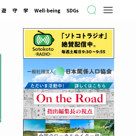
遊
守
学
Well-being
SDGs