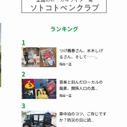
ランキング
1
つげ義春さん、水木しげ
るさん、そして……...
指出一正
2
音楽と刻んだローカルの
風景、関係人口の真...
指出一正
3
車中泊のコツ、ご存じです
か？防災の日に読...