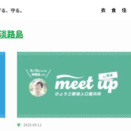
衣
食
住
げる、守る。
淡路島
学
2025.09.12