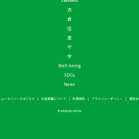
Contents
衣
食
住
遊
守
学
Well-being
SDGs
News
ニュースリリースはこちら
広告掲載について
利用規約
プライバシーポリシー
運営会
©
sotokoto online