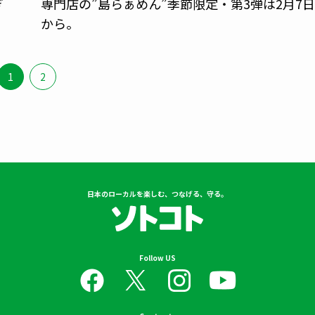
ぎ
専門店の”島らぁめん”季節限定・第3弾は2月7日
から。
1
2
日本のローカルを楽しむ、つなげる、守る。
Follow US