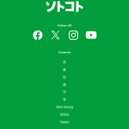
Follow US
Contents
衣
食
住
遊
守
学
Well-being
SDGs
News