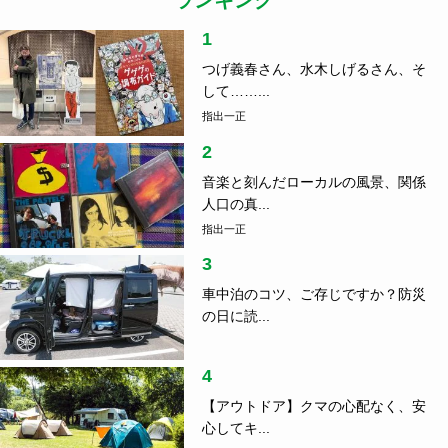
ランキング
1
つげ義春さん、水木しげるさん、そ
して……...
指出一正
2
音楽と刻んだローカルの風景、関係
人口の真...
指出一正
3
車中泊のコツ、ご存じですか？防災
の日に読...
4
【アウトドア】クマの心配なく、安
心してキ...