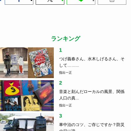
ランキング
1
つげ義春さん、水木しげるさん、そ
して……...
指出一正
2
音楽と刻んだローカルの風景、関係
人口の真...
指出一正
3
車中泊のコツ、ご存じですか？防災
の日に読...