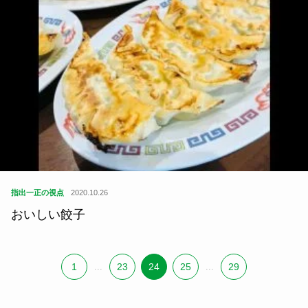
指出一正の視点
2020.10.26
おいしい餃子
1
...
23
24
25
...
29