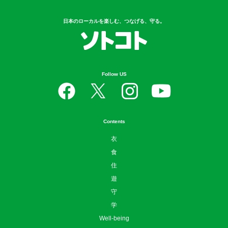
日本のローカルを楽しむ、つなげる、守る。
Follow US
Contents
衣
食
住
遊
守
学
Well-being