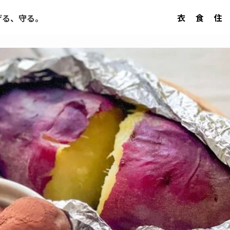
衣
食
住
げる、守る。