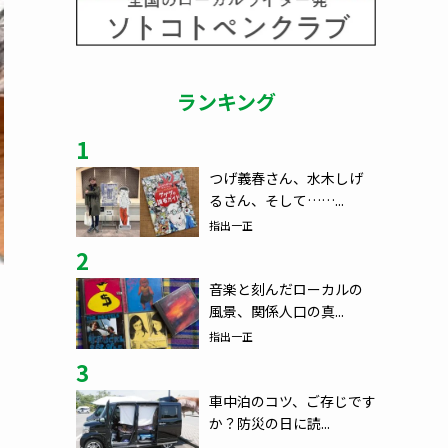
ランキング
1
つげ義春さん、水木しげ
るさん、そして……...
指出一正
2
音楽と刻んだローカルの
風景、関係人口の真...
指出一正
3
車中泊のコツ、ご存じです
か？防災の日に読...