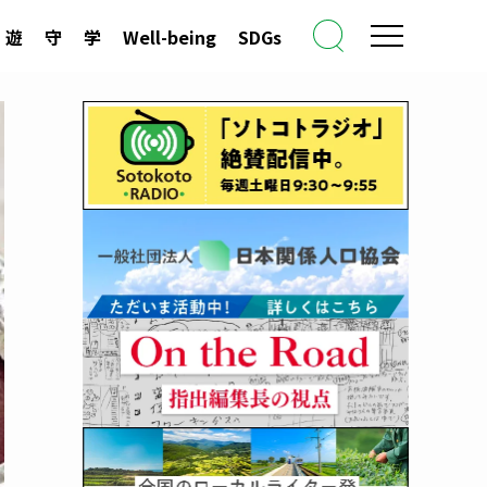
遊
守
学
Well-being
SDGs