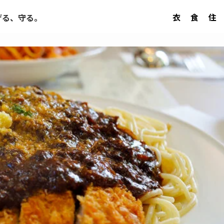
衣
食
住
げる、守る。