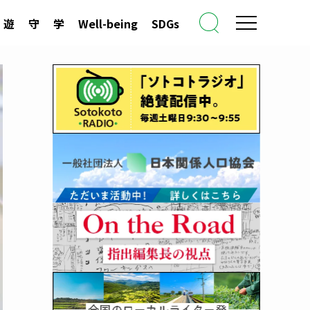
遊
守
学
Well-being
SDGs