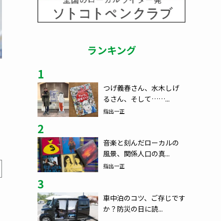
ランキング
1
つげ義春さん、水木しげ
るさん、そして……...
指出一正
2
音楽と刻んだローカルの
風景、関係人口の真...
指出一正
3
車中泊のコツ、ご存じです
か？防災の日に読...