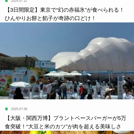
食
2025.07.11
【3日間限定】東京で“幻の赤福氷”が食べられる！
ひんやりお餅と餡子が奇跡の口どけ！
食
2025.07.08
【大阪・関西万博】プラントベースバーガーが5万
食突破！“大豆と米のカツ”が肉を超える美味しさ