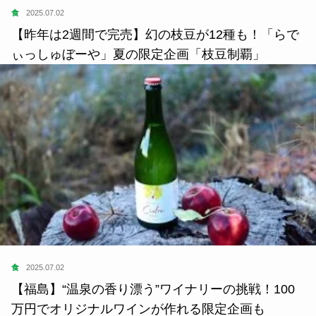
食
2025.07.02
【昨年は2週間で完売】幻の枝豆が12種も！「らで
ぃっしゅぼーや」夏の限定企画「枝豆制覇」
食
2025.07.02
【福島】“温泉の香り漂う”ワイナリーの挑戦！100
万円でオリジナルワインが作れる限定企画も