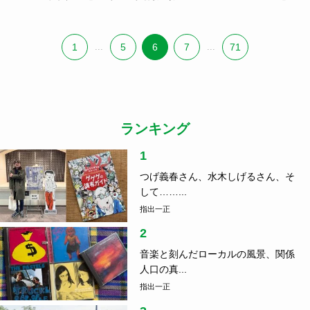
1
...
5
6
7
...
71
ランキング
1
つげ義春さん、水木しげるさん、そ
して……...
指出一正
2
音楽と刻んだローカルの風景、関係
人口の真...
指出一正