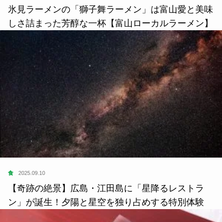
氷見ラーメンの「獅子舞ラーメン」は富山愛と美味
しさ詰まった芳醇な一杯【富山ローカルラーメン】
食
2025.09.10
【奇跡の絶景】広島・江田島に「星降るレストラ
ン」が誕生！夕陽と星空を独り占めする特別体験