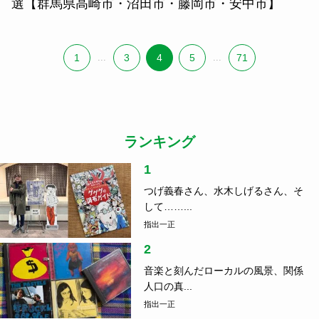
選【群馬県高崎市・沼田市・藤岡市・安中市】
1
...
3
4
5
...
71
ランキング
1
つげ義春さん、水木しげるさん、そ
して……...
指出一正
2
音楽と刻んだローカルの風景、関係
人口の真...
指出一正