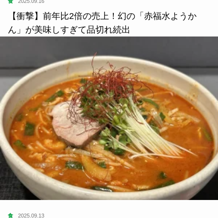
食
2025.09.16
【衝撃】前年比2倍の売上！幻の「赤福水ようか
ん」が美味しすぎて品切れ続出
食
2025.09.13