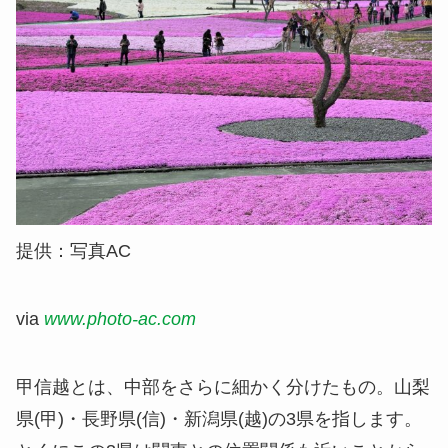
提供：写真AC
via
www.photo-ac.com
甲信越とは、
中部をさらに細かく分けたもの
。山梨
県(甲)・長野県(信)・新潟県(越)の3県を指します。