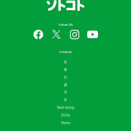
Follow US
Contents
衣
食
住
遊
守
学
Well-being
SDGs
News