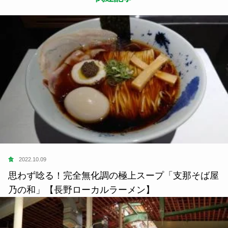
食
2022.10.09
思わず唸る！完全無化調の極上スープ「支那そば屋
乃の和」【長野ローカルラーメン】