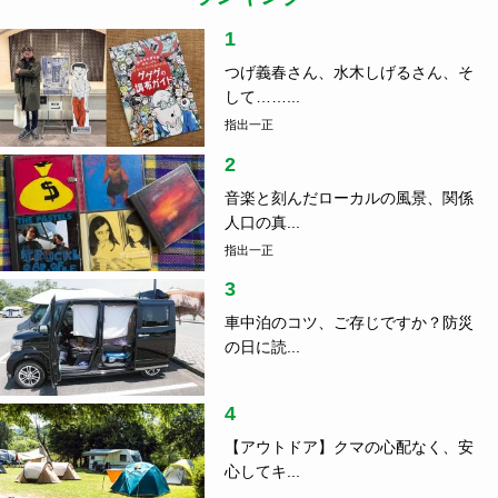
1
つげ義春さん、水木しげるさん、そ
して……...
指出一正
2
音楽と刻んだローカルの風景、関係
人口の真...
指出一正
3
車中泊のコツ、ご存じですか？防災
の日に読...
4
【アウトドア】クマの心配なく、安
心してキ...